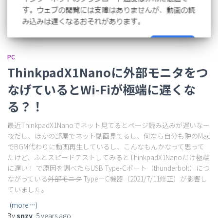
PC
ThinkpadX1Nanoに外部モニタをつ
なげているとWi-Fiが極端に遅くな
る？！
最近ThinkpadX1Nanoでネット見てるとページ読み込みが遅いなー
夜だし、ほかの部屋でネット動画見てるし、何なら自分も隣のMac
でBGM代わりに動画再生しているし、こんなもんかなって思って
たけど、ふとスピードテストしてみるとThinkpadX1Nanoだけ極端
に遅い！ で原因を調べたらUSB Type-Cポート（thunderbolt）につ
ながっている
外部モニタ
Type－C機器（2021/7/11修正）が影響し
ていました。
(more…)
By
snzy
,
5 years
ago