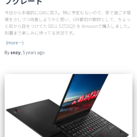
プグレード
今日から本格的にGWに突入。特に予定もないので、家で過ごす環
境を少しづつ改善しようかと思い、GW最初の散財として、ちょっ
と前から目をつけてた DELL S2721QS を Amazonで購入しました。
到着まで楽しみに待ってる状況です。
(more…)
By
snzy
,
5 years
ago