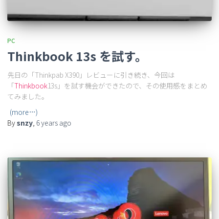
PC
Thinkbook 13s を試す。
先日の「Thinkpab X390」レビューに引き続き、今回は
「
Thinkbook
13s」を試す機会ができたので、その使用感をまとめ
てみました。
(more…)
By
snzy
,
6 years
ago