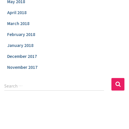
May 2018
April 2018
March 2018
February 2018
January 2018
December 2017
November 2017
S
Search …
e
a
r
c
h
f
o