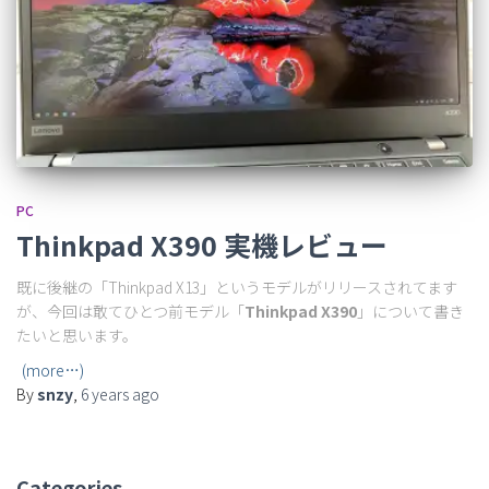
PC
Thinkpad X390 実機レビュー
既に後継の「Thinkpad X13」というモデルがリリースされてます
が、今回は敢てひとつ前モデル「
Thinkpad X390
」について書き
たいと思います。
(more…)
By
snzy
,
6 years
ago
Categories