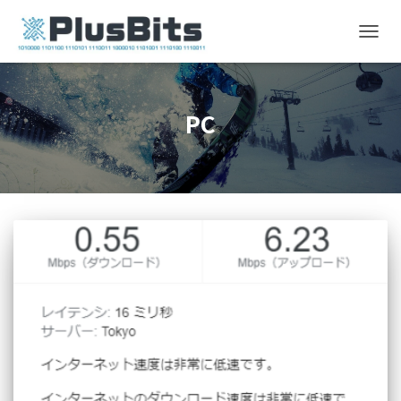
TOGG
NAVIG
PC