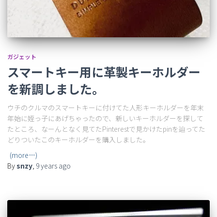
ガジェット
スマートキー用に革製キーホルダー
を新調しました。
ウチのクルマのスマートキーに付けてた人形キーホルダーを年末
年始に姪っ子にあげちゃったので、新しいキーホルダーを探して
たところ、なーんとなく見てたPinterestで見かけたpinを辿ってた
どりついたこのキーホルダーを購入しました。
(more…)
By
snzy
,
9 years
ago