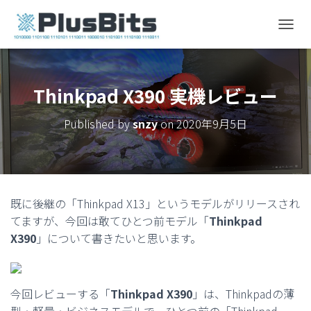
T
O
G
G
L
Thinkpad X390 実機レビュー
E
N
Published by
snzy
on
2020年9月5日
A
V
I
G
A
T
既に後継の「Thinkpad X13」というモデルがリリースされ
I
てますが、今回は敢てひとつ前モデル「
Thinkpad
O
N
X390
」について書きたいと思います。
今回レビューする「
Thinkpad X390
」は、Thinkpadの薄