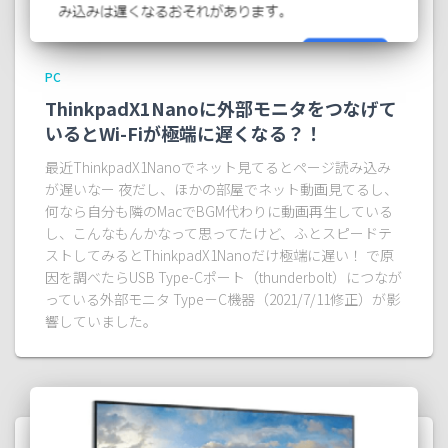
PC
ThinkpadX1Nanoに外部モニタをつなげて
いるとWi-Fiが極端に遅くなる？！
最近ThinkpadX1Nanoでネット見てるとページ読み込み
が遅いなー 夜だし、ほかの部屋でネット動画見てるし、
何なら自分も隣のMacでBGM代わりに動画再生している
し、こんなもんかなって思ってたけど、ふとスピードテ
ストしてみるとThinkpadX1Nanoだけ極端に遅い！ で原
因を調べたらUSB Type-Cポート（thunderbolt）につなが
っている外部モニタ Type－C機器（2021/7/11修正）が影
響していました。