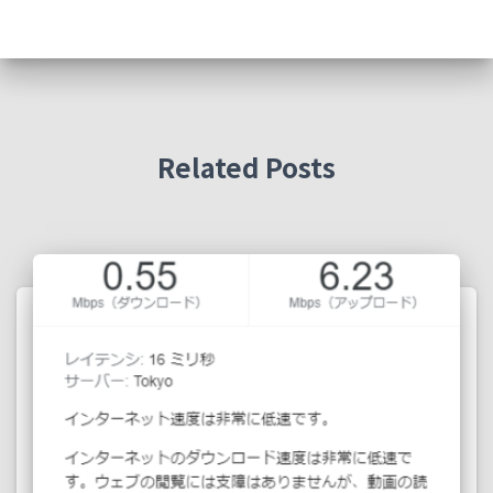
f
o
r
:
Related Posts