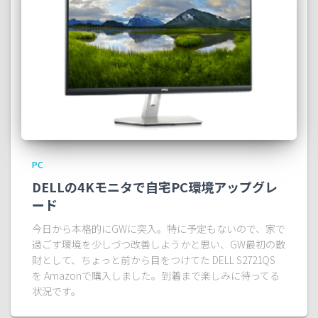
PC
DELLの4Kモニタで自宅PC環境アップグレ
ード
今日から本格的にGWに突入。特に予定もないので、家で
過ごす環境を少しづつ改善しようかと思い、GW最初の散
財として、ちょっと前から目をつけてた DELL S2721QS
を Amazonで購入しました。到着まで楽しみに待ってる
状況です。