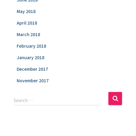
May 2018
April 2018
March 2018
February 2018
January 2018
December 2017
November 2017
S
Search …
e
a
r
c
h