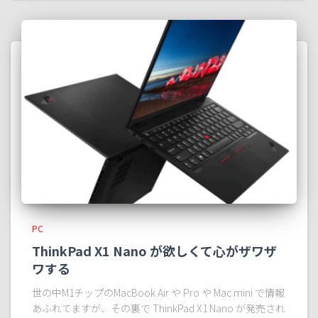
PC
ThinkPad X1 Nano が欲しくて心がザワザ
ワする
世の中M1チップのMacBook Air や Pro や Mac mini で情報
あふれてますが、その裏で ThinkPad X1 Nano が発売され