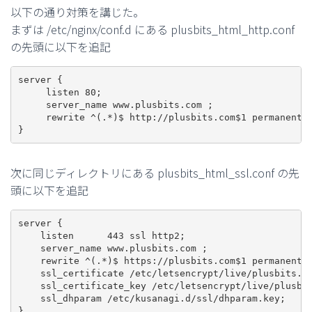
以下の通り対策を講じた。
まずは /etc/nginx/conf.d にある plusbits_html_http.conf
の先頭に以下を追記
server {

     listen 80;

     server_name www.plusbits.com ;

     rewrite ^(.*)$ http://plusbits.com$1 permanent;

}
次に同じディレクトリにある plusbits_html_ssl.conf の先
頭に以下を追記
server {

    listen      443 ssl http2;

    server_name www.plusbits.com ;

    rewrite ^(.*)$ https://plusbits.com$1 permanent;<
    ssl_certificate /etc/letsencrypt/live/plusbits.co
    ssl_certificate_key /etc/letsencrypt/live/plusbit
    ssl_dhparam /etc/kusanagi.d/ssl/dhparam.key;

}