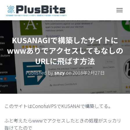
T
O
G
G
L
KUSANAGIで構築したサイトに
E
wwwありでアクセスしてもなしの
N
A
URLに飛ばす方法
V
I
G
Published by
snzy
on
2018年2月27日
A
T
I
O
N
このサイトはConohaVPSでKUSANAIで構築してる。
ふと考えたらwwwでアクセスしたときの処理がスッカリ
抜けてたので