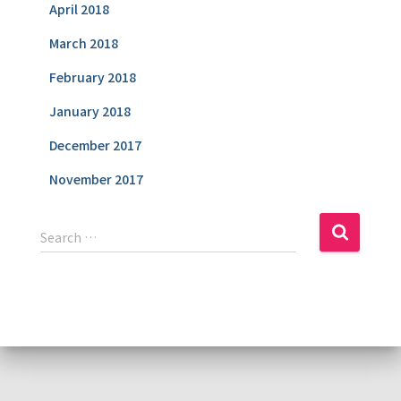
April 2018
March 2018
February 2018
January 2018
December 2017
November 2017
S
Search …
e
a
r
c
h
f
o
r