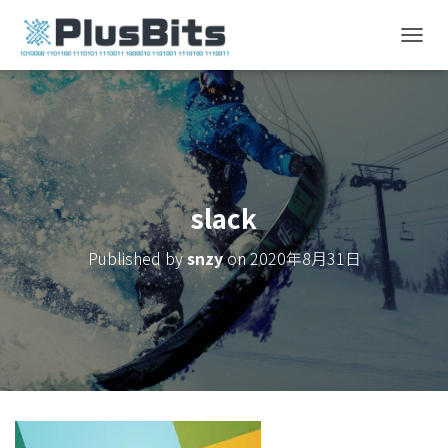
T
O
G
G
L
E
N
A
V
slack
I
G
Published by
snzy
on
2020年8月31日
A
T
I
O
N